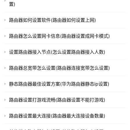
步骤五：设置无线网络
置)
t
p
如果需要使用无线网络，可以在路由器设置页面中找到
l
路由器如何设置软件(路由器如何设置上网)
o
“无线设置”选项，设置无线网络的名称和密码等信息，确保
g
无线网络能够正常使用。
路由器怎么设置网卡信息(路由器设置成网卡模式)
i
n
设置路由器接入节点(怎么设置路由器接入人数)
步骤六：保存设置并重启路由器
.
c
路由器总宽带怎么设置(路由器连接宽带怎么设置)
n
设置完成后，点击保存按钮保存设置并重启路由器，等
待路由器重启完成后，多台设备就可以通过路由器进行联网
静态路由器最佳设置方案(华为路由器静态ip设置)
路
了。
由
器
路由器设置打游戏流畅(路由器设置不能打游戏)
以上就是猫加路由器的设置步骤，希望对大家有所帮
百
助。
科
路由器设置最大连接(路由器最大连接设备数量)
本文来自投稿，不代表路由百科立场，如若转载，请注明出