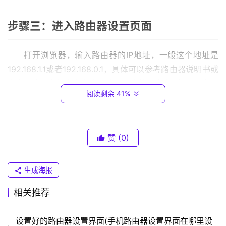
.
0
步骤三：进入路由器设置页面
.
1
打开浏览器，输入路由器的IP地址，一般这个地址是
192.168.1.1或者192.168.0.1，具体可以参考路由器说明书或
T
者向网络服务提供商咨询。输入正确的IP地址后按下回车，
P
阅读剩余 41%
会出现一个登录页面，输入用户名和密码进行登录。
-
L
I
步骤四：设置路由器的连接方式
N
赞
(0)
K
在路由器设置页面中，找到“Internet设置”选项，并根
（
生成海报
据自己的猫类型选择对应的连接方式，一般有PPPOE、
普
联
DHCP、静态IP等几种方式，根据网络服务提供商提供的信
相关推荐
）
息进行设置即可。
设置好的路由器设置界面(手机路由器设置界面在哪里设