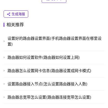
T
P
-
生成海报
L
相关推荐
I
N
K
设置好的路由器设置界面(手机路由器设置界面在哪里设
（
置)
普
联
路由器如何设置软件(路由器如何设置上网)
）
路由器怎么设置网卡信息(路由器设置成网卡模式)
t
设置路由器接入节点(怎么设置路由器接入人数)
p
l
o
路由器总宽带怎么设置(路由器连接宽带怎么设置)
g