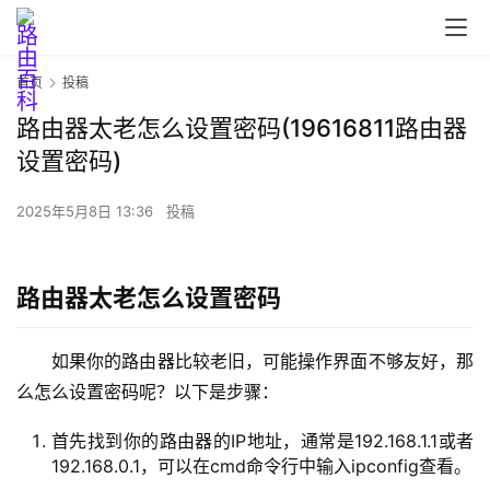
首
页
首页
投稿
路由器太老怎么设置密码(19616811路由器
路
由
设置密码)
器
设
2025年5月8日 13:36
投稿
置
路由器太老怎么设置密码
1
9
如果你的路由器比较老旧，可能操作界面不够友好，那
2
么怎么设置密码呢？以下是步骤：
.
1
首先找到你的路由器的IP地址，通常是192.168.1.1或者
6
192.168.0.1，可以在cmd命令行中输入ipconfig查看。
8