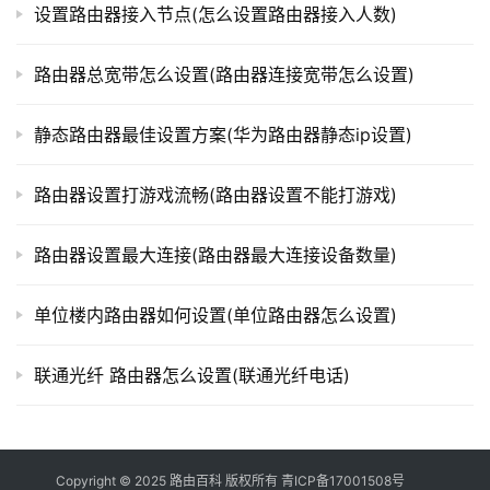
o
设置路由器接入节点(怎么设置路由器接入人数)
g
i
路由器总宽带怎么设置(路由器连接宽带怎么设置)
n
.
静态路由器最佳设置方案(华为路由器静态ip设置)
c
n
路由器设置打游戏流畅(路由器设置不能打游戏)
路
由
路由器设置最大连接(路由器最大连接设备数量)
器
百
单位楼内路由器如何设置(单位路由器怎么设置)
科
联通光纤 路由器怎么设置(联通光纤电话)
常
见
问
Copyright © 2025 路由百科 版权所有
青ICP备17001508号