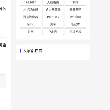
192.168.1.
无线路由
故障
具体
水星路由器
路由器基础
登录密码
腾达路由器
192.168.2
Wifi密码
tplog
宽带
笔记本
共享
Wi-Fi
无线网络
可重
大家都在看