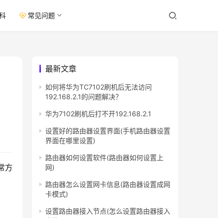
科
常见问题
最新文章
如何将华为TC7102刷机后无法访问
192.168.2.1的问题解决？
华为7102刷机后打不开192.168.2.1
设置好的路由器设置界面(手机路由器设置
界面在哪里设置)
路由器如何设置软件(路由器如何设置上
常方
网)
路由器怎么设置网卡信息(路由器设置成网
卡模式)
设置路由器接入节点(怎么设置路由器接入