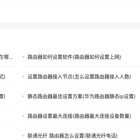
设置好的路由器设置界面(手机路由器设置界面在哪里设置)
路由器如何设置软件(路由器如何设置上网)
式)
设置路由器接入节点(怎么设置路由器接入人数)
置)
静态路由器最佳设置方案(华为路由器静态ip设置)
)
路由器设置最大连接(路由器最大连接设备数量)
)
联通光纤 路由器怎么设置(联通光纤电话)