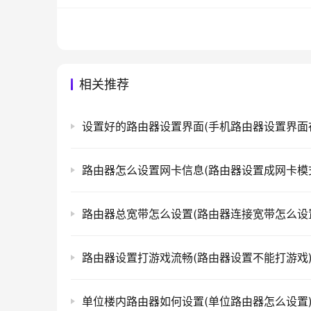
相关推荐
路由器怎么设置网卡信息(路由器设置成网卡模
路由器总宽带怎么设置(路由器连接宽带怎么设
路由器设置打游戏流畅(路由器设置不能打游戏
单位楼内路由器如何设置(单位路由器怎么设置