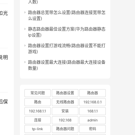
人数)
路由器总宽带怎么设置(路由器连接宽带怎
如光
么设置)
静态路由器最佳设置方案(华为路由器静态
ip设置)
路由器设置打游戏流畅(路由器设置不能打
游戏)
说明
路由器设置最大连接(路由器最大连接设备
数量)
常见问题
路由器设置
路由器
后保
路由
无线路由器
192.168.0.1
192.168.1.1
安装
168.1.1
连接
192.168
admin
tp-link
路由器问题
密码