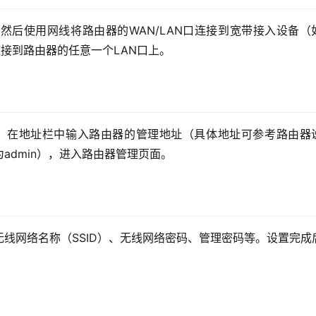
然后使用网线将路由器的WAN/LAN口连接到宽带接入设备（
连接到路由器的任意一个LAN口上。
等），在地址栏中输入路由器的管理地址（具体地址可参考路由器
admin），进入路由器管理页面。
线网络名称（SSID）、无线网络密码、管理密码等。设置完成