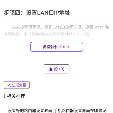
.
0
步骤四：设置LAN口IP地址
.
1
进入设置页面后，找到LAN口设置选项，设置IP地址和
子网掩码。默认网关和DNS服务器地址可以不填。
T
P
阅读剩余 29%
步骤五：设置WAN口
-
L
I
在WAN口设置中，选择“自动获取IP地址”或手动填写IP
N
赞
(0)
地址，根据电信提供的IP地址进行设置。在DNS服务器设置
K
中，填写电信提供的DNS服务器地址。
（
生成海报
普
联
步骤六：保存设置
相关推荐
）
完成所有设置后，点击保存按钮，将设置保存到分路由
设置好的路由器设置界面(手机路由器设置界面在哪里设