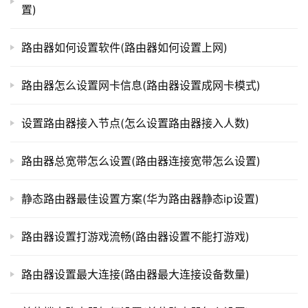
器中。
置)
t
p
以上为电信宽带如何设置分路由器的详细步骤，按照上
l
路由器如何设置软件(路由器如何设置上网)
述方法进行设置，就可以快速使用多个设备连接电信宽带
o
了。
g
路由器怎么设置网卡信息(路由器设置成网卡模式)
i
n
设置路由器接入节点(怎么设置路由器接入人数)
本文来自投稿，不代表路由百科立场，如若转载，请注明出
.
c
处：https://www.qh4321.com/331170.html
路由器总宽带怎么设置(路由器连接宽带怎么设置)
n
静态路由器最佳设置方案(华为路由器静态ip设置)
路
由
器
路由器设置打游戏流畅(路由器设置不能打游戏)
百
科
路由器设置最大连接(路由器最大连接设备数量)