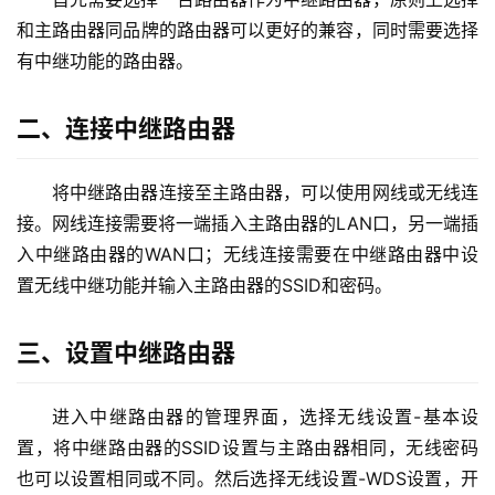
和主路由器同品牌的路由器可以更好的兼容，同时需要选择
1
有中继功能的路由器。
9
2
二、连接中继路由器
.
1
6
将中继路由器连接至主路由器，可以使用网线或无线连
8
接。网线连接需要将一端插入主路由器的LAN口，另一端插
.
入中继路由器的WAN口；无线连接需要在中继路由器中设
1
置无线中继功能并输入主路由器的SSID和密码。
.
1
三、设置中继路由器
1
进入中继路由器的管理界面，选择无线设置-基本设
9
置，将中继路由器的SSID设置与主路由器相同，无线密码
2
也可以设置相同或不同。然后选择无线设置-WDS设置，开
.