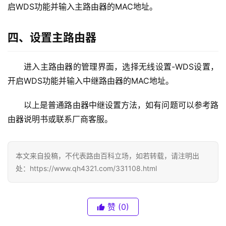
启WDS功能并输入主路由器的MAC地址。
1
6
8
四、设置主路由器
.
0
进入主路由器的管理界面，选择无线设置-WDS设置，
.
开启WDS功能并输入中继路由器的MAC地址。
1
以上是普通路由器中继设置方法，如有问题可以参考路
T
由器说明书或联系厂商客服。
P
-
L
本文来自投稿，不代表路由百科立场，如若转载，请注明出
I
处：https://www.qh4321.com/331108.html
N
K
（
赞
(0)
普
联