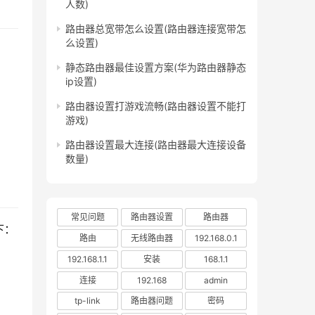
人数)
路由器总宽带怎么设置(路由器连接宽带怎
么设置)
静态路由器最佳设置方案(华为路由器静态
ip设置)
路由器设置打游戏流畅(路由器设置不能打
游戏)
路由器设置最大连接(路由器最大连接设备
数量)
常见问题
路由器设置
路由器
下：
路由
无线路由器
192.168.0.1
192.168.1.1
安装
168.1.1
连接
192.168
admin
tp-link
路由器问题
密码