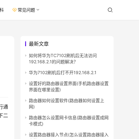
科
常见问题
最新文章
如何将华为TC7102刷机后无法访问
192.168.2.1的问题解决？
华为7102刷机后打不开192.168.2.1
设置好的路由器设置界面(手机路由器设置
界面在哪里设置)
路由器如何设置软件(路由器如何设置上
行通
网)
下二
路由器怎么设置网卡信息(路由器设置成网
卡模式)
设置路由器接入节点(怎么设置路由器接入