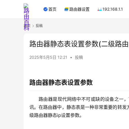
首页
路由器设置
192.168.1.1
首页
投稿
路由器静态表设置参数(二级路由
2025年5月5日 12:21
•
投稿
路由器静态表设置参数
路由器是现代网络中不可或缺的设备之一，
讯。在路由器中，静态表是一种非常重要的转发
级路由器静态ip设置参数。