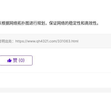
以根据网络拓扑图进行规划，保证网络的稳定性和高效性。
ps://www.qh4321.com/331063.html
赞
(0)