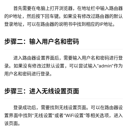
9
首先需要在电脑上打开浏览器，在地址栏中输入路由器
2
.
的IP地址，然后按下回车键。如果没有修改过路由器的默认
1
登录地址，可以在路由器的说明书中找到相应的IP地址。
6
8
步骤二：输入用户名和密码
.
1
.
进入路由器设置界面后，需要输入用户名和密码进行登
1
录。如果没有修改过默认设置，可以尝试输入“admin”作为
用户名和密码进行登录。
1
步骤三：进入无线设置页面
9
2
.
登录成功后，需要找到无线设置页面。可以在路由器设
1
置界面中找到“无线设置”或者“WiFi设置”等相关选项，进入
6
该页面。
8