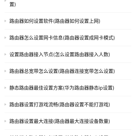
置)
t
p
本文来自投稿，不代表路由百科立场，如若转载，请注明出
l
路由器如何设置软件(路由器如何设置上网)
处：https://www.qh4321.com/330971.html
o
g
路由器怎么设置网卡信息(路由器设置成网卡模式)
i
n
设置路由器接入节点(怎么设置路由器接入人数)
.
c
路由器总宽带怎么设置(路由器连接宽带怎么设置)
n
静态路由器最佳设置方案(华为路由器静态ip设置)
路
由
器
路由器设置打游戏流畅(路由器设置不能打游戏)
百
科
路由器设置最大连接(路由器最大连接设备数量)