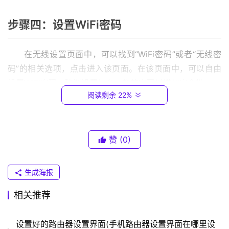
.
步骤四：设置WiFi密码
0
.
1
在无线设置页面中，可以找到“WiFi密码”或者“无线密
码”的相关选项，点击进入该页面。在该页面中，可以自由
T
设置WiFi密码，建议设置复杂一些的密码以增加安全性。
P
阅读剩余 22%
-
额外提示：如何设置路由器wifi时间设置
L
I
N
赞
(0)
如果需要设置路由器WiFi的时间范围，可以在路由器设
K
置界面中找到“WiFi时间控制”等相关选项进行设置。在该页
（
面中可以自由设置WiFi的开启和关闭时间，以满足个人需
生成海报
普
求。
联
相关推荐
）
以上就是设置路由器WiFi密码的详细步骤，希望对大家
设置好的路由器设置界面(手机路由器设置界面在哪里设
有所帮助。