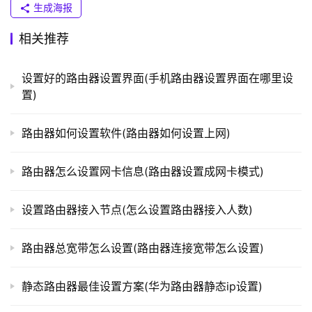
）
生成海报
相关推荐
t
p
设置好的路由器设置界面(手机路由器设置界面在哪里设
l
置)
o
g
路由器如何设置软件(路由器如何设置上网)
i
n
路由器怎么设置网卡信息(路由器设置成网卡模式)
.
c
n
设置路由器接入节点(怎么设置路由器接入人数)
路
路由器总宽带怎么设置(路由器连接宽带怎么设置)
由
器
静态路由器最佳设置方案(华为路由器静态ip设置)
百