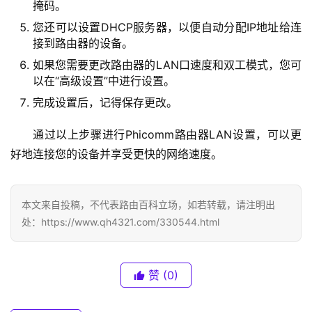
掩码。
1
6
您还可以设置DHCP服务器，以便自动分配IP地址给连
8
接到路由器的设备。
.
如果您需要更改路由器的LAN口速度和双工模式，您可
0
以在“高级设置”中进行设置。
.
完成设置后，记得保存更改。
1
通过以上步骤进行Phicomm路由器LAN设置，可以更
T
好地连接您的设备并享受更快的网络速度。
P
-
L
本文来自投稿，不代表路由百科立场，如若转载，请注明出
I
处：https://www.qh4321.com/330544.html
N
K
（
赞
(0)
普
联