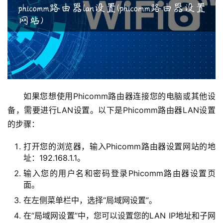
1
9
2
.
1
6
8
如果您想使用Phicomm路由器连接您的电脑或其他设
.
备，需要进行LAN设置。以下是Phicomm路由器LAN设置
1
的步骤：
.
1
打开您的浏览器，输入Phicomm路由器设置网站的地
址：192.168.1.1。
输入您的用户名和密码登录Phicomm路由器设置页
1
面。
9
在左侧菜单栏中，选择“局域网设置”。
2
在“局域网设置”中，您可以设置您的LAN IP地址和子网
.