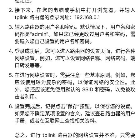
稳定性。
2
.
接下来，在您的电脑或手机中打开浏览器，并输入
1
tplink 路由器的登录网址：192.168.0.1
6
输入路由器的用户名和密码。默认情况下，用户名和密
8
码都是“admin”。如果您已经更改过用户名和密码，需
.
要输入您自己设置的用户名和密码。
1
登录成功后，您可以进入路由器的设置页面，进行各种
.
网络设置。例如，您可以设置网络名称、网络密码、端
1
口转发等等。
在进行网络设置时，需要注意一些基本原则。例如，您
应该使用较为复杂的密码，以保证网络的安全性。此
1
外，您还应该避免使用默认的 SSID 和密码，以免被攻
9
击者利用。
2
设置完成后，记得点击“保存”按钮，以保存您的设置。
.
如果您不确定某项设置的含义，建议查看路由器的用户
1
手册，或者在互联网上查找相关资料。
6
8
总之，进行 tplink 路由器的网络设置并不难，只需要
.