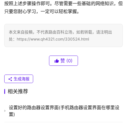
按照上述步骤操作即可。尽管需要一些基础的网络知识，但
0
只要您耐心学习，一定可以轻松掌握。
.
1
本文来自投稿，不代表路由百科立场，如若转载，请注明出
T
处：https://www.qh4321.com/330524.html
P
-
L
赞
(0)
I
N
K
生成海报
（
普
相关推荐
联
）
设置好的路由器设置界面(手机路由器设置界面在哪里设
置)
t