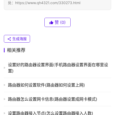
1
处：https://www.qh4321.com/330273.html
T
P
赞
(0)
-
L
生成海报
I
N
相关推荐
K
（
普
设置好的路由器设置界面(手机路由器设置界面在哪里设
联
置)
）
路由器如何设置软件(路由器如何设置上网)
t
路由器怎么设置网卡信息(路由器设置成网卡模式)
p
l
设置路由器接入节点(怎么设置路由器接入人数)