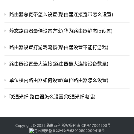
o
g
i
路由器总宽带怎么设置(路由器连接宽带怎么设置)
n
.
静态路由器最佳设置方案(华为路由器静态ip设置)
c
n
路由器设置打游戏流畅(路由器设置不能打游戏)
路
路由器设置最大连接(路由器最大连接设备数量)
由
器
单位楼内路由器如何设置(单位路由器怎么设置)
百
科
联通光纤 路由器怎么设置(联通光纤电话)
常
见
问
Copyright © 2025 路由百科 版权所有
青ICP备17001508号
青公网安备63010502000415号
题