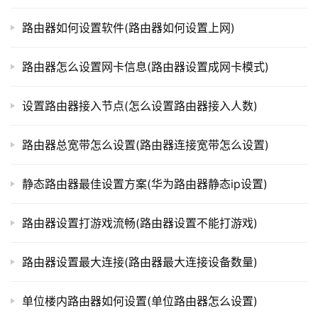
t
择WPA2加密方式，并设置复杂的密码。
p
路由器如何设置软件(路由器如何设置上网)
l
o
步骤五：进行端口映射和QoS设置（可选）
路由器怎么设置网卡信息(路由器设置成网卡模式)
g
i
在管理界面中，进入“高级设置”选项卡，可以进行端口
设置路由器接入节点(怎么设置路由器接入人数)
n
映射和QoS设置。端口映射可以实现内网中的设备通过公网
.
访问，而QoS设置可以优化网络速度和带宽分配。
c
路由器总宽带怎么设置(路由器连接宽带怎么设置)
n
通过以上设置方法技巧，您可以轻松地完成睿易路由器
静态路由器最佳设置方案(华为路由器静态ip设置)
的设置，享受快速稳定的网络连接。
路
由
路由器设置打游戏流畅(路由器设置不能打游戏)
器
本文来自投稿，不代表路由百科立场，如若转载，请注明出
百
路由器设置最大连接(路由器最大连接设备数量)
处：https://www.qh4321.com/330260.html
科
单位楼内路由器如何设置(单位路由器怎么设置)