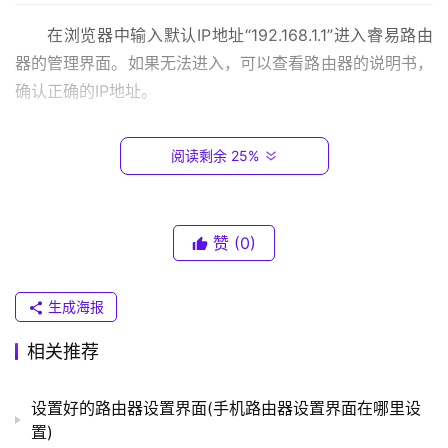
.
0
在浏览器中输入默认IP地址“192.168.1.1”进入睿易路由
.
器的管理界面。如果无法进入，可以查看路由器的说明书，
1
确认正确的IP地址。
T
步骤三：进行路由器基本设置
阅读剩余 25%
P
-
L
在管理界面中，进入“基本设置”选项卡，设置路由器的
I
网络名称、密码、区域等信息。一般情况下，路由器的网络
赞
(0)
N
名称和密码需要设置为自己熟悉的内容，这样可以方便自己
K
记忆和使用。
（
生成海报
普
联
相关推荐
步骤四：设置无线网络
）
设置好的路由器设置界面(手机路由器设置界面在哪里设
在管理界面中，进入“无线设置”选项卡，设置无线网络
置)
的名称、密码、加密方式等信息。为确保网络安全，建议选