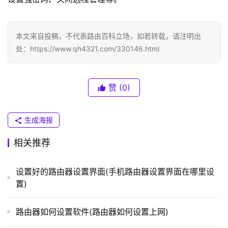
.
1
本文来自投稿，不代表路由百科立场，如若转载，请注明出
处：https://www.qh4321.com/330146.html
T
P
-
L
赞
(0)
I
N
生成海报
K
（
相关推荐
普
联
设置好的路由器设置界面(手机路由器设置界面在哪里设
）
置)
路由器如何设置软件(路由器如何设置上网)
t
p