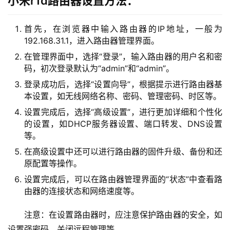
小米r1d路由器设置方法：
.
1
6
首先，在浏览器中输入路由器的IP地址，一般为
8
192.168.31.1，进入路由器管理界面。
.
在管理界面中，选择“登录”，输入路由器的用户名和密
1
码，初次登录默认为“admin”和“admin”。
.
登录成功后，选择“设置向导”，根据提示进行路由器基
1
本设置，如无线网络名称、密码、管理密码、时区等。
设置完成后，选择“高级设置”，进行更加详细和个性化
的设置，如DHCP服务器设置、端口转发、DNS设置
1
等。
9
在高级设置中还可以进行路由器的固件升级、备份和还
2
原配置等操作。
.
1
设置完成后，可以在路由器管理界面的“状态”中查看路
由器的连接状态和网络速度等。
6
8
注意：在设置路由器时，应注意保护路由器的安全，如
.
0
设置强密码、关闭远程管理等。