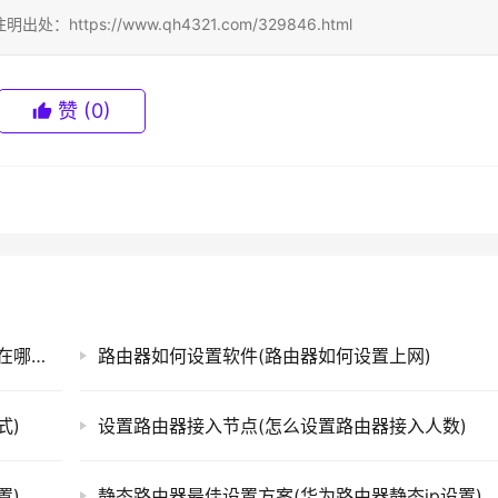
ps://www.qh4321.com/329846.html
赞
(0)
设置好的路由器设置界面(手机路由器设置界面在哪里设置)
路由器如何设置软件(路由器如何设置上网)
式)
设置路由器接入节点(怎么设置路由器接入人数)
置)
静态路由器最佳设置方案(华为路由器静态ip设置)