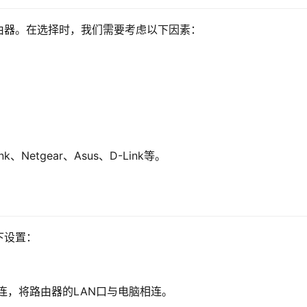
由器。在选择时，我们需要考虑以下因素：
Netgear、Asus、D-Link等。
下设置：
连，将路由器的LAN口与电脑相连。