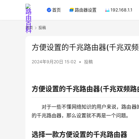
首页
路由器设置
192.168.1.1
首页
投稿
方便设置的千兆路由器(千兆双频
2024年9月20日 15:02
•
投稿
方便设置的千兆路由器(千兆双频路
对于一些不懂网络知识的用户来说，路由器
的千兆路由器，那么设置就不再是一个问题。
选择一款方便设置的千兆路由器