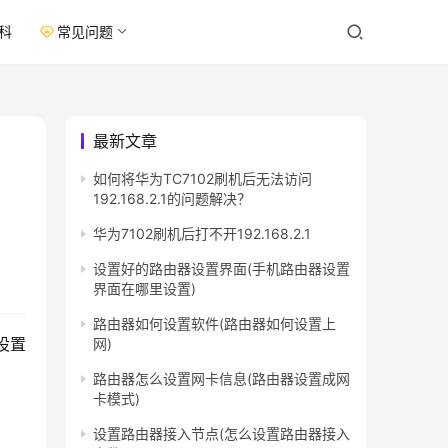
科
常见问题
最新文章
如何将华为TC7102刷机后无法访问
192.168.2.1的问题解决？
华为7102刷机后打不开192.168.2.1
设置好的路由器设置界面(手机路由器设置
界面在哪里设置)
路由器如何设置软件(路由器如何设置上
设置
网)
路由器怎么设置网卡信息(路由器设置成网
卡模式)
设置路由器接入节点(怎么设置路由器接入