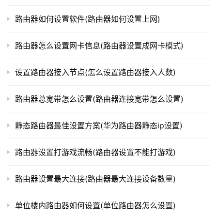
t
止不必要的服务。这些简单的步骤可以帮助您提高家庭网络
p
路由器如何设置软件(路由器如何设置上网)
l
的性能和安全性。
o
路由器怎么设置网卡信息(路由器设置成网卡模式)
g
i
本文来自投稿，不代表路由百科立场，如若转载，请注明出
设置路由器接入节点(怎么设置路由器接入人数)
n
处：https://www.qh4321.com/329686.html
.
c
路由器总宽带怎么设置(路由器连接宽带怎么设置)
n
静态路由器最佳设置方案(华为路由器静态ip设置)
路
由
路由器设置打游戏流畅(路由器设置不能打游戏)
器
百
路由器设置最大连接(路由器最大连接设备数量)
科
单位楼内路由器如何设置(单位路由器怎么设置)