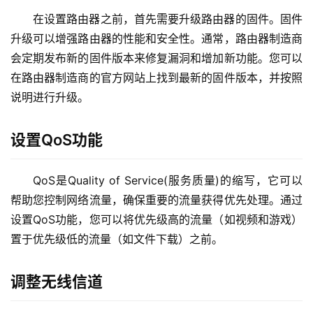
2
在设置路由器之前，首先需要升级路由器的固件。固件
.
升级可以增强路由器的性能和安全性。通常，路由器制造商
1
会定期发布新的固件版本来修复漏洞和增加新功能。您可以
6
在路由器制造商的官方网站上找到最新的固件版本，并按照
8
.
说明进行升级。
1
.
设置QoS功能
1
QoS是Quality of Service(服务质量)的缩写，它可以
帮助您控制网络流量，确保重要的流量获得优先处理。通过
1
9
设置QoS功能，您可以将优先级高的流量（如视频和游戏）
2
置于优先级低的流量（如文件下载）之前。
.
1
调整无线信道
6
8