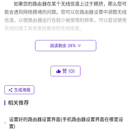
.
如果您的路由器在某个无线信道上过于拥挤，那么您可
0
能会遇到网络拥堵的问题。您可以在路由器设置中调整无线
.
信道，以使路由器运行在较少被使用的频率。可以尝试使用
1
无线扫描工具来查找最佳的无线信道。
T
禁止不必要的服务
阅读剩余 28%
P
-
L
路由器通常提供一些不必要的服务，如UPnP、WPS和
I
赞
(0)
远程管理等。这些服务可能会影响网络性能和安全性。您可
N
以在路由器设置中禁用这些不必要的服务，以提高网络性能
K
和保护您的网络安全。
（
生成海报
普
联
相关推荐
总结
）
设置好的路由器设置界面(手机路由器设置界面在哪里设
如果您的家庭网络经常出现卡顿和拥堵现象，那么您可
置)
以尝试升级路由器固件、设置QoS功能、调整无线信道和禁