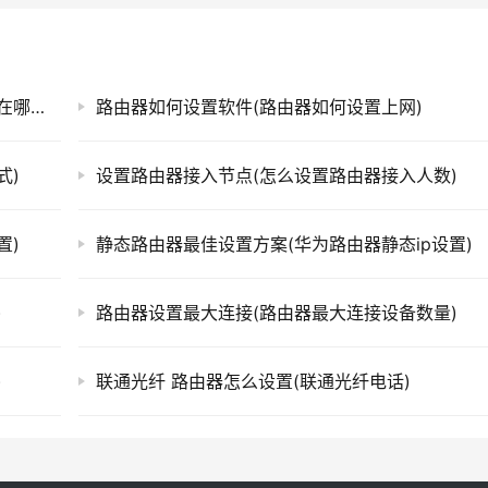
设置好的路由器设置界面(手机路由器设置界面在哪里设置)
路由器如何设置软件(路由器如何设置上网)
式)
设置路由器接入节点(怎么设置路由器接入人数)
置)
静态路由器最佳设置方案(华为路由器静态ip设置)
)
路由器设置最大连接(路由器最大连接设备数量)
)
联通光纤 路由器怎么设置(联通光纤电话)