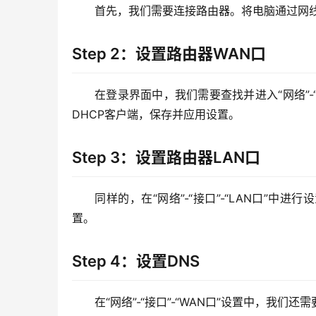
首先，我们需要连接路由器。将电脑通过网线
Step 2：设置路由器WAN口
在登录界面中，我们需要查找并进入“网络”-
DHCP客户端，保存并应用设置。
Step 3：设置路由器LAN口
同样的，在“网络”-“接口”-“LAN口”
置。
Step 4：设置DNS
在“网络”-“接口”-“WAN口”设置中，我