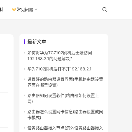
科
常见问题
最新文章
如何将华为TC7102刷机后无法访问
192.168.2.1的问题解决？
华为7102刷机后打不开192.168.2.1
设置好的路由器设置界面(手机路由器设置
界面在哪里设置)
路由器如何设置软件(路由器如何设置上
网)
路由器怎么设置网卡信息(路由器设置成网
卡模式)
设置路由器接入节点(怎么设置路由器接入