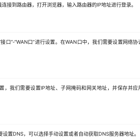
连接到路由器，打开浏览器，输入路由器的IP地址进行登录。
“接口”-“WAN口”进行设置。在WAN口中，我们需要设置网络协
中进行设置，我们需要设置IP地址、子网掩码和网关地址，并保存并应
们还需要设置DNS，可以选择手动设置或者自动获取DNS服务器地址。