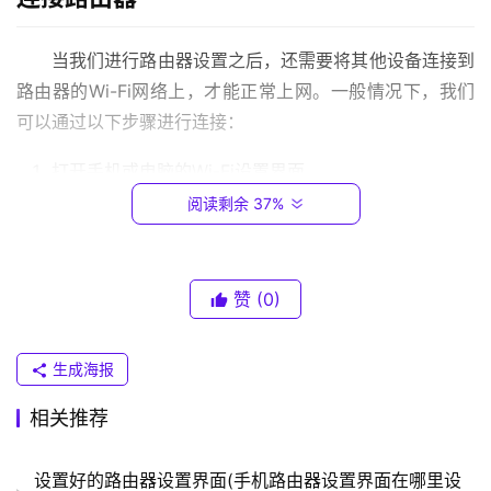
.
0
当我们进行路由器设置之后，还需要将其他设备连接到
.
路由器的Wi-Fi网络上，才能正常上网。一般情况下，我们
1
可以通过以下步骤进行连接：
T
打开手机或电脑的Wi-Fi设置界面
P
搜索可用的Wi-Fi网络，找到并连接路由器的Wi-Fi网络
阅读剩余 37%
-
输入路由器的Wi-Fi密码，连接成功
L
I
需要注意的是，路由器的Wi-Fi密码和管理密码是不同
N
赞
(0)
的，一般可以在路由器设置页面找到或者询问路由器管理
K
（
员。
生成海报
普
联
路由器设置进不去设置页面怎么办
相关推荐
）
设置好的路由器设置界面(手机路由器设置界面在哪里设
有时候我们可能会遇到路由器设置进不去设置页面的情