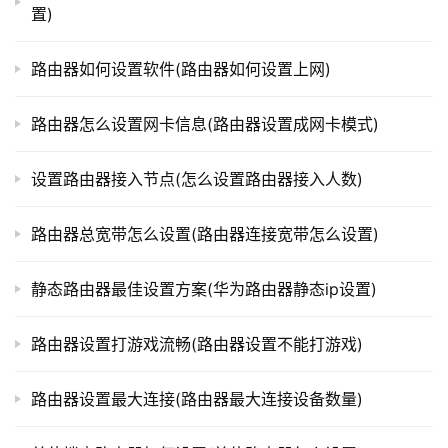
置)
况，这时可以尝试以下几种方法：
t
p
检查电脑或手机是否连接到了路由器Wi-Fi网络上
l
路由器如何设置软件(路由器如何设置上网)
o
尝试使用其他浏览器或设备进行设置
g
路由器怎么设置网卡信息(路由器设置成网卡模式)
将路由器重置为出厂设置，重新进行设置
i
n
如果以上方法都不能解决问题，可以联系路由器厂家的
设置路由器接入节点(怎么设置路由器接入人数)
.
客服进行咨询。
c
路由器总宽带怎么设置(路由器连接宽带怎么设置)
n
以上就是关于路由器设置与连接的相关知识介绍，希望
能够对大家有所帮助。
静态路由器最佳设置方案(华为路由器静态ip设置)
路
由
器
路由器设置打游戏流畅(路由器设置不能打游戏)
本文来自投稿，不代表路由百科立场，如若转载，请注明出
百
处：https://www.qh4321.com/329354.html
科
路由器设置最大连接(路由器最大连接设备数量)