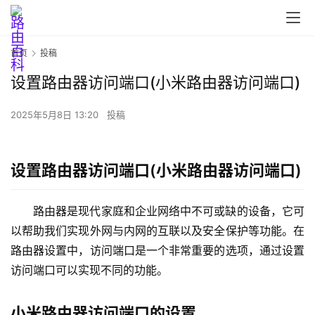
首页
投稿
设置路由器访问端口(小米路由器访问端口)
首
页
2025年5月8日 13:20
投稿
设置路由器访问端口(小米路由器访问端口)
路
由
器
路由器是现代家庭和企业网络中不可或缺的设备，它可
设
以帮助我们实现外网与内网的互联以及安全保护等功能。在
置
路由器设置中，访问端口是一个非常重要的选项，通过设置
访问端口可以实现不同的功能。
1
9
小米路由器访问端口的设置