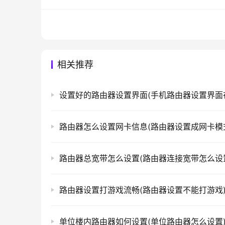
当您完成所有设置后，请务必单击“保存”
置都已生效。
以上就是设置路由器的步骤。如果您遇到任
相关推荐
本文来自投稿，不代表路由百科立场，如若转载，请注明出处：htt
路由器怎么设置网卡信息(路由器设置成网卡模
路由器总宽带怎么设置(路由器连接宽带怎么设
路由器设置打游戏流畅(路由器设置不能打游戏
单位楼内路由器如何设置(单位路由器怎么设置