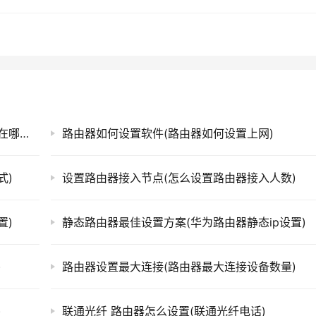
按钮以保存更改。然后，请尝试重新启动路由器和电脑，以确保所
何问题，请参考您的路由器手册或联系技术支持。
ps://www.qh4321.com/329201.html
设置好的路由器设置界面(手机路由器设置界面在哪里设置)
路由器如何设置软件(路由器如何设置上网)
式)
设置路由器接入节点(怎么设置路由器接入人数)
置)
静态路由器最佳设置方案(华为路由器静态ip设置)
)
路由器设置最大连接(路由器最大连接设备数量)
)
联通光纤 路由器怎么设置(联通光纤电话)