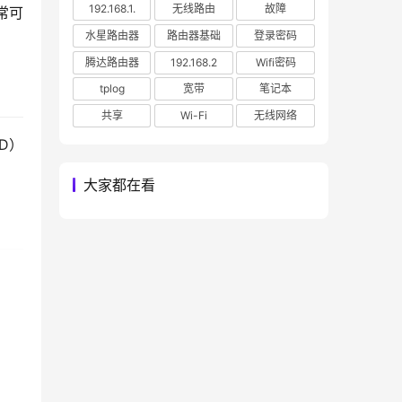
192.168.1.
无线路由
故障
常可
水星路由器
路由器基础
登录密码
腾达路由器
192.168.2
Wifi密码
tplog
宽带
笔记本
共享
Wi-Fi
无线网络
D）
大家都在看
络提