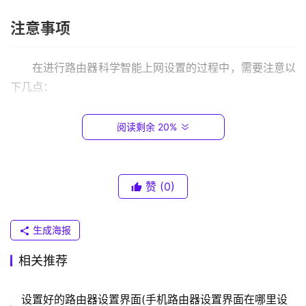
.
注意事项
0
.
1
在进行路由器科学智能上网设置的过程中，需要注意以
下几点：
T
确保电视和路由器连接网络的方式正确，可以使用有线
P
阅读剩余 20%
连接或者是 Wi-Fi 连接。
-
L
输入路由器管理后台的用户名和密码时，需要输入正
I
确，否则无法登录。
N
赞
(0)
在开启科学智能上网设置时，需要保证路由器固件版本
K
支持此功能。
（
生成海报
普
总的来说，使用路由器科学智能上网设置解决电视无法
联
连接网络的问题是非常简单的。只需要按照上述步骤进行操
相关推荐
）
作，即可轻松解决这个问题。
设置好的路由器设置界面(手机路由器设置界面在哪里设