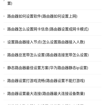
置)
t
本文来自投稿，不代表路由百科立场，如若转载，请注明出
p
处：https://www.qh4321.com/329100.html
l
路由器如何设置软件(路由器如何设置上网)
o
g
路由器怎么设置网卡信息(路由器设置成网卡模式)
i
n
设置路由器接入节点(怎么设置路由器接入人数)
.
c
路由器总宽带怎么设置(路由器连接宽带怎么设置)
n
静态路由器最佳设置方案(华为路由器静态ip设置)
路
由
器
路由器设置打游戏流畅(路由器设置不能打游戏)
百
科
路由器设置最大连接(路由器最大连接设备数量)