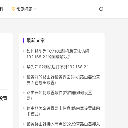
科
常见问题
最新文章
如何将华为TC7102刷机后无法访问
192.168.2.1的问题解决？
华为7102刷机后打不开192.168.2.1
设置好的路由器设置界面(手机路由器设置
界面在哪里设置)
路由器如何设置软件(路由器如何设置上
设置
网)
路由器怎么设置网卡信息(路由器设置成网
卡模式)
设置路由器接入节点(怎么设置路由器接入