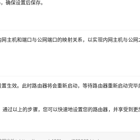
码，确保设置后保存。
置内网主机和端口与公网端口的映射关系，以实现内网主机与公网
使设置生效。此时路由器将会重新启动，等待路由器重新启动完毕
容。通过以上的步骤，您可以快速地设置您的路由器，并享受到更