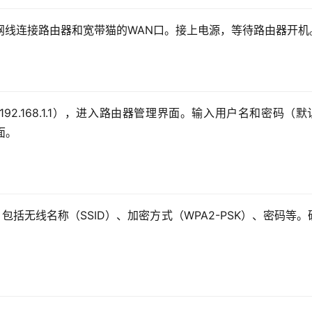
网线连接路由器和宽带猫的WAN口。接上电源，等待路由器开机
92.168.1.1），进入路由器管理界面。输入用户名和密码（默
面。
包括无线名称（SSID）、加密方式（WPA2-PSK）、密码等。