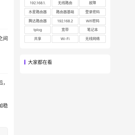
192.168.1.
无线路由
故障
水星路由器
路由器基础
登录密码
腾达路由器
192.168.2
Wifi密码
tplog
宽带
笔记本
之间
共享
Wi-Fi
无线网络
大家都在看
后，
加稳