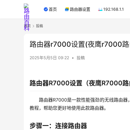
首页
路由器设置
192.168.1.1
首页
投稿
路由器r7000设置(夜鹰r7000
2025年5月5日 09:22
•
投稿
路由器R7000设置（夜鹰R7000
路由器R7000是一款性能强劲的无线路由器
教程，帮助您更好地使用此款路由器。
步骤一：连接路由器