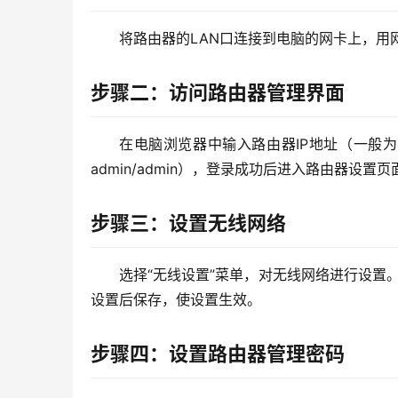
将路由器的LAN口连接到电脑的网卡上，用
步骤二：访问路由器管理界面
在电脑浏览器中输入路由器IP地址（一般为1
admin/admin），登录成功后进入路由器设置页
步骤三：设置无线网络
选择“无线设置”菜单，对无线网络进行设置。
设置后保存，使设置生效。
步骤四：设置路由器管理密码