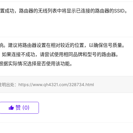
设置成功，路由器的无线列表中将显示已连接的路由器的SSID。
影响。建议将路由器设置在相对较近的位置，以确保信号质量。
。如果连接不成功，请尝试使用相同品牌和型号的路由器。
根据实际情况选择是否使用该功能。
ps://www.qh4321.com/328734.html
赞
(0)