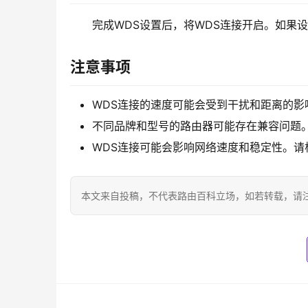
完成WDS设置后，将WDS连接开启。如果
注意事项
WDS连接的速度可能会受到干扰和距离的
不同品牌和型号的路由器可能存在兼容问题
WDS连接可能会影响网络速度和稳定性。请
本文来自投稿，不代表路由百科立场，如若转载，请注明出处：htt