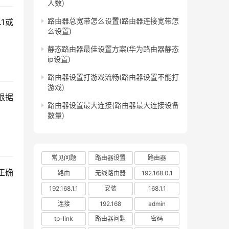
人数)
路由器总宽带怎么设置(路由器连接宽带怎
1或
么设置)
静态路由器最佳设置方案(华为路由器静态
ip设置)
路由器设置打游戏流畅(路由器设置不能打
游戏)
根据
路由器设置最大连接(路由器最大连接设备
数量)
常见问题
路由器设置
路由器
正确
路由
无线路由器
192.168.0.1
192.168.1.1
安装
168.1.1
连接
192.168
admin
tp-link
路由器问题
密码