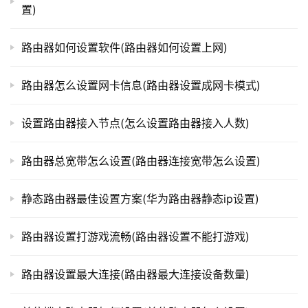
置)
t
如果你的路由器和其他路由器在同一信道上运行，那么
p
它们可能会相互干扰，导致信号弱或断开连接。你可以通过
l
路由器如何设置软件(路由器如何设置上网)
更改信道来解决这个问题。在路由器设置中，你可以选择一
o
个信道，以确保它与其他路由器不相同。
g
路由器怎么设置网卡信息(路由器设置成网卡模式)
i
通过以上步骤，你可以最大化你的路由器的网速。当
n
设置路由器接入节点(怎么设置路由器接入人数)
.
然，每个路由器的设置可能不同，你需要根据你的路由器类
c
型和品牌来进行具体的设置。
路由器总宽带怎么设置(路由器连接宽带怎么设置)
n
静态路由器最佳设置方案(华为路由器静态ip设置)
路
本文来自投稿，不代表路由百科立场，如若转载，请注明出
由
处：https://www.qh4321.com/328507.html
器
路由器设置打游戏流畅(路由器设置不能打游戏)
百
科
路由器设置最大连接(路由器最大连接设备数量)