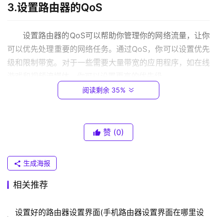
3.设置路由器的QoS
.
0
.
设置路由器的QoS可以帮助你管理你的网络流量，让你
1
可以优先处理重要的网络任务。通过QoS，你可以设置优先
级和限制带宽。对于一些需要大量带宽的应用程序，如在线
T
游戏和视频流媒体，你可以设置更高的优先级。
P
阅读剩余 35%
-
4.为你的设备分配带宽
L
I
N
赞
(0)
你可以通过设置路由器来为你的设备分配带宽，以确保
K
每个设备都能够得到足够的带宽。有些路由器可以使用“智
（
能连接”功能，以自动优化你的网络连接。你也可以手动设
生成海报
普
置每个设备的带宽分配。
联
相关推荐
）
5.更改信道
设置好的路由器设置界面(手机路由器设置界面在哪里设