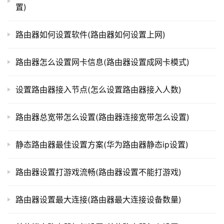
处：https://www.qh4321.com/328439.html
置)
t
p
l
路由器如何设置软件(路由器如何设置上网)
o
g
路由器怎么设置网卡信息(路由器设置成网卡模式)
i
n
设置路由器接入节点(怎么设置路由器接入人数)
.
c
路由器总宽带怎么设置(路由器连接宽带怎么设置)
n
静态路由器最佳设置方案(华为路由器静态ip设置)
路
由
器
路由器设置打游戏流畅(路由器设置不能打游戏)
百
科
路由器设置最大连接(路由器最大连接设备数量)