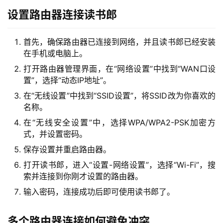
9
设置路由器连接读书郎
2
.
1
首先，确保路由器已连接到网络，并且读书郎已经安装
6
在手机或电脑上。
8
打开路由器管理界面，在“网络设置”中找到“WAN口设
.
置”，选择“动态IP地址”。
1
在“无线设置”中找到“SSID设置”，将SSID改为你喜欢的
.
名称。
1
在“无线安全设置”中，选择WPA/WPA2-PSK加密方
式，并设置密码。
保存设置并重启路由器。
1
9
打开读书郎，进入“设置-网络设置”，选择“Wi-Fi”，搜
2
索并连接到你刚才设置的路由器。
.
输入密码，连接成功后即可使用读书郎了。
1
6
多个路由器连接如何避免冲突
8