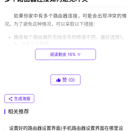
.
0
如果你家中有多个路由器连接，可能会出现冲突的情
.
况。为了避免这种情况，可以采取以下措施：
1
确保每个路由器的无线信号的频道不同，最好选择1、
T
6、11这三个信道。
P
在路由器管理界面中，将每个路由器的LAN IP地址设
阅读剩余 16%
-
置为不同的网段和IP地址，例如192.168.1.1和
L
192.168.2.1。
I
对于使用同一账号的设备，可以将它们连接到同一个路
N
赞
(0)
由器上，避免频繁切换导致网络不稳定。
K
（
以上就是路由器设置读书郎连接的方法以及避免多个路
生成海报
普
由器连接时出现冲突的措施，希望对你有所帮助。
联
相关推荐
）
本文来自投稿，不代表路由百科立场，如若转载，请注明出
设置好的路由器设置界面(手机路由器设置界面在哪里设