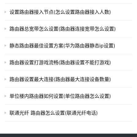
o
设置路由器接入节点(怎么设置路由器接入人数)
g
i
路由器总宽带怎么设置(路由器连接宽带怎么设置)
n
.
c
静态路由器最佳设置方案(华为路由器静态ip设置)
n
路由器设置打游戏流畅(路由器设置不能打游戏)
路
由
路由器设置最大连接(路由器最大连接设备数量)
器
百
单位楼内路由器如何设置(单位路由器怎么设置)
科
联通光纤 路由器怎么设置(联通光纤电话)
常
见
问