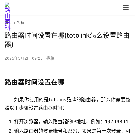
首页
投稿
首
页
路由器时间设置在哪(totolink怎么设置路由
器)
路
2025年5月2日 09:25
投稿
由
器
设
路由器时间设置在哪
置
如果你使用的是totolink品牌的路由器，那么你需要按
照以下步骤设置路由器时间：
1
9
打开浏览器，输入路由器的IP地址，例如：192.168.1.1
2
.
输入路由器的登录账号和密码，如果是第一次登录，可