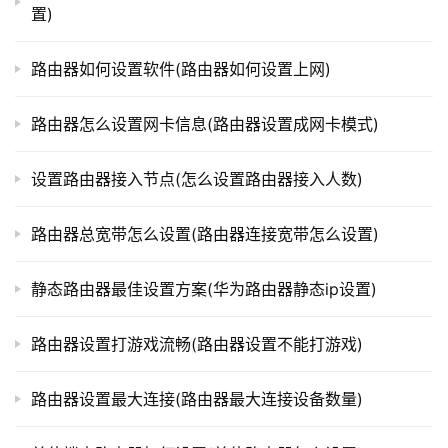
步骤一：关闭热点
置)
t
p
在手机主界面上，进入设置，找到“热点与共享”选项，
l
路由器如何设置软件(路由器如何设置上网)
o
关闭移动热点。
g
路由器怎么设置网卡信息(路由器设置成网卡模式)
i
步骤二：清除网络设置
n
设置路由器接入节点(怎么设置路由器接入人数)
.
在“热点与共享”页面上，找到“清除网络设置”选项，点
c
路由器总宽带怎么设置(路由器连接宽带怎么设置)
n
击进入，并选择“还原所有网络设置”。这将清除所有网络设
置，包括热点名称和密码。
静态路由器最佳设置方案(华为路由器静态ip设置)
路
由
步骤三：重新设置移动热点
器
路由器设置打游戏流畅(路由器设置不能打游戏)
百
重新启用移动热点，并按照之前的步骤设置热点名称和
科
路由器设置最大连接(路由器最大连接设备数量)
密码。