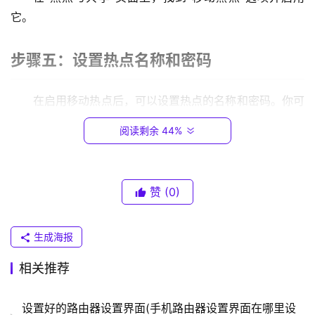
.
它。
0
.
步骤五：设置热点名称和密码
1
在启用移动热点后，可以设置热点的名称和密码。你可
T
以在“移动热点”设置页面上，找到“热点名称”和“密码”选
P
阅读剩余 44%
-
项，并输入你想设置的名称和密码。
L
I
以上就是如何在鸿蒙手机上设置路由器的步骤。
N
赞
(0)
K
手机路由器怎么重新设置
（
生成海报
普
联
如果你想重新设置手机路由器，可以按照以下步骤进
相关推荐
）
行：
设置好的路由器设置界面(手机路由器设置界面在哪里设