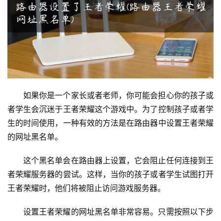
由
器
设
置
1
9
如果你是一个家长或者老师，你可能会担心你的孩子或
2
者学生会沉迷于王者荣耀这个游戏中。为了控制孩子或者学
.
生的时间使用，一种有效的方法是在路由器中设置王者荣耀
1
的网址黑名单。
6
8
这个黑名单会在路由器上设置，它会阻止任何连接到王
.
者荣耀服务器的尝试。这样，当你的孩子或者学生试图打开
1
.
王者荣耀时，他们将被阻止访问游戏服务器。
1
设置王者荣耀的网址黑名单非常容易。只需按照以下步