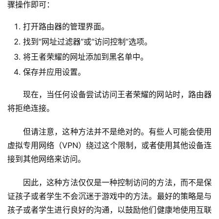
骤操作即可：
1
打开路由器的管理界面。
9
2
找到“网址过滤器”或“访问控制”选项。
.
将王者荣耀的网址添加到黑名单中。
1
保存并应用设置。
6
8
现在，当任何设备尝试访问王者荣耀的网站时，路由器
.
将拒绝连接。
0
.
但请注意，这种方法并不是绝对的。有些人可能会使用
1
虚拟专用网络（VPN）绕过这个限制，或者使用其他设备连
接到其他网络来访问。
T
P
因此，这种方法仅仅是一种控制访问的方法，而不是保
-
证孩子或者学生不会沉迷于游戏中的方法。最好的策略是与
L
I
孩子或者学生进行良好的沟通，以鼓励他们健康地使用互联