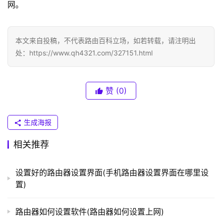
N
网。
K
（
普
本文来自投稿，不代表路由百科立场，如若转载，请注明出
联
处：https://www.qh4321.com/327151.html
）
赞
(0)
t
p
生成海报
l
o
相关推荐
g
i
n
设置好的路由器设置界面(手机路由器设置界面在哪里设
.
置)
c
n
路由器如何设置软件(路由器如何设置上网)