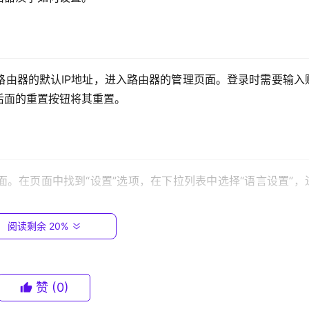
路由器的默认IP地址，进入路由器的管理页面。登录时需要输入
后面的重置按钮将其重置。
。在页面中找到“设置”选项，在下拉列表中选择“语言设置”，
阅读剩余 20%
言选项，包括英文、中文、法语等。要设置汉字，我们需要选择
赞
(0)