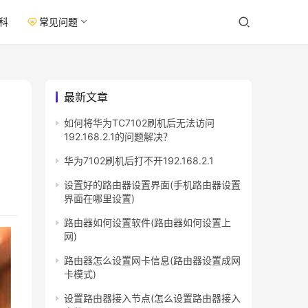
科
常见问题
最新文章
如何将华为TC7102刷机后无法访问
192.168.2.1的问题解决？
华为7102刷机后打不开192.168.2.1
设置好的路由器设置界面(手机路由器设置
界面在哪里设置)
路由器如何设置软件(路由器如何设置上
网)
路由器怎么设置网卡信息(路由器设置成网
卡模式)
设置路由器接入节点(怎么设置路由器接入