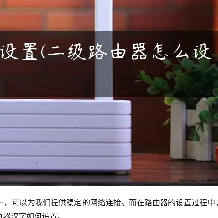
一，可以为我们提供稳定的网络连接。而在路由器的设置过程中
由器汉字如何设置。