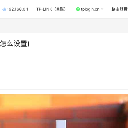
192.168.0.1
TP-LINK（普联）
tplogin.cn
路由器百
怎么设置)