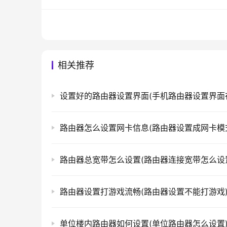
步骤四：保存设置
选择完毕后，点击“保存”按钮，将设置保存
相关推荐
二级路由器怎么设置
在网络中，有时候我们需要使用多台路由器
路由器怎么设置网卡信息(路由器设置成网卡模
器的设置方法。
步骤一：连接路由器
路由器总宽带怎么设置(路由器连接宽带怎么设
首先，将二级路由器通过网线连接到主路由器
步骤二：设置二级路由器IP地址
路由器设置打游戏流畅(路由器设置不能打游戏
登录二级路由器管理页面，进入路由器设置页
址不同的一个地址，例如主路由器的IP地址为192.168
单位楼内路由器如何设置(单位路由器怎么设置