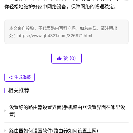
N
你轻松地维护好家中网络设备，保障网络的畅通稳定。
K
（
普
本文来自投稿，不代表路由百科立场，如若转载，请注明出
联
处：https://www.qh4321.com/326871.html
）
赞
(0)
t
p
l
生成海报
o
g
相关推荐
i
n
设置好的路由器设置界面(手机路由器设置界面在哪里设
.
置)
c
n
路由器如何设置软件(路由器如何设置上网)