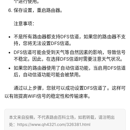
个进行使用。
2
保存设置，重启路由器。
.
1
注意事项：
6
8
不是所有路由器都支持DFS信道，如果您的路由器不支
.
持，您将无法设置DFS信道。
0
DFS信道可能会受到天气等自然因素的影响，导致信号
.
不稳定。因此，在选择DFS信道时需要注意天气状况。
1
如果您的路由器使用了自动信道功能，当启用DFS信道
后，自动信道功能可能会被禁用。
T
P
通过以上步骤，您就可以成功设置DFS信道了。这样可
-
以有效提高WiFi信号的稳定性和传输速率。
L
I
N
本文来自投稿，不代表路由百科立场，如若转载，请注明出
K
处：https://www.qh4321.com/326381.html
（