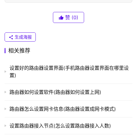
普
联
赞
(0)
）
生成海报
t
p
相关推荐
l
o
设置好的路由器设置界面(手机路由器设置界面在哪里设
g
置)
i
n
路由器如何设置软件(路由器如何设置上网)
.
c
n
路由器怎么设置网卡信息(路由器设置成网卡模式)
路
设置路由器接入节点(怎么设置路由器接入人数)
由