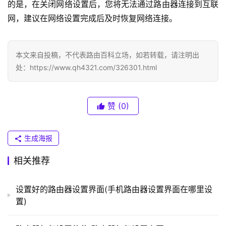
的是，在关闭网络设置后，您将无法通过路由器连接到互联
N
网，建议在网络设置完成后及时恢复网络连接。
K
（
普
本文来自投稿，不代表路由百科立场，如若转载，请注明出
联
）
处：https://www.qh4321.com/326301.html
赞
(0)
t
p
l
生成海报
o
g
相关推荐
i
n
设置好的路由器设置界面(手机路由器设置界面在哪里设
.
置)
c
n