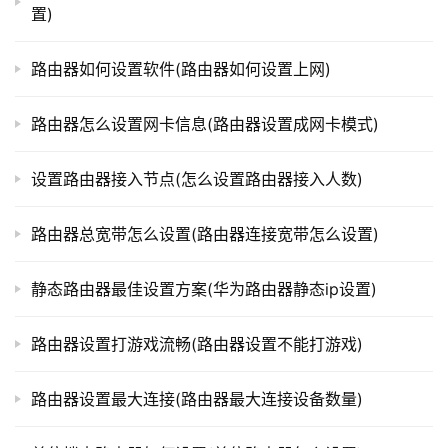
置)
t
您的路由器现在将使用静态IP地址。
p
l
路由器如何设置软件(路由器如何设置上网)
总之，阿里路由器的静态IP地址设置非常简单。只需按
o
照上述步骤进行操作即可。记得备份路由器配置文件以防止
g
路由器怎么设置网卡信息(路由器设置成网卡模式)
不必要的数据丢失。
i
n
设置路由器接入节点(怎么设置路由器接入人数)
.
本文来自投稿，不代表路由百科立场，如若转载，请注明出
c
处：https://www.qh4321.com/326165.html
路由器总宽带怎么设置(路由器连接宽带怎么设置)
n
静态路由器最佳设置方案(华为路由器静态ip设置)
路
由
器
路由器设置打游戏流畅(路由器设置不能打游戏)
百
科
路由器设置最大连接(路由器最大连接设备数量)