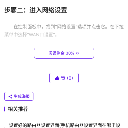
.
步骤二：进入网络设置
0
.
在控制面板中，找到“网络设置”选项并点击它。在下拉
1
菜单中选择“WAN口设置”。
T
P
步骤三：修改IP地址设置
阅读剩余 30%
-
L
在WAN口设置页面中，您可以选择将路由器的IP地址
I
设置为静态或动态。如果您希望使用静态IP地址，请选择
N
赞
(0)
K
“静态IP地址”并输入您希望使用的IP地址、子网掩码和网关
（
地址。
生成海报
普
联
相关推荐
步骤四：保存更改
）
设置好的路由器设置界面(手机路由器设置界面在哪里设
在完成所有设置后，务必单击“保存”按钮以保存更改。