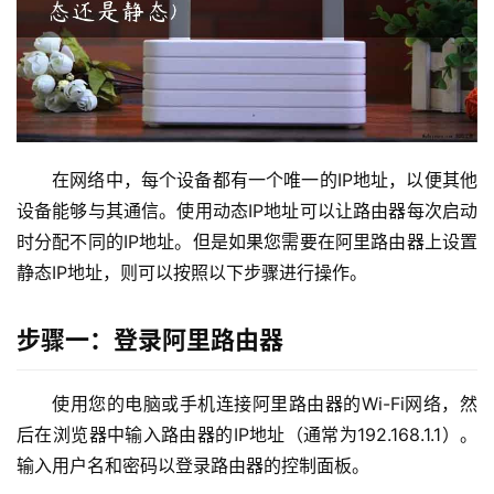
9
2
.
1
6
8
.
在网络中，每个设备都有一个唯一的IP地址，以便其他
1
设备能够与其通信。使用动态IP地址可以让路由器每次启动
.
时分配不同的IP地址。但是如果您需要在阿里路由器上设置
1
静态IP地址，则可以按照以下步骤进行操作。
1
步骤一：登录阿里路由器
9
2
使用您的电脑或手机连接阿里路由器的Wi-Fi网络，然
.
后在浏览器中输入路由器的IP地址（通常为192.168.1.1）。
1
输入用户名和密码以登录路由器的控制面板。
6
8