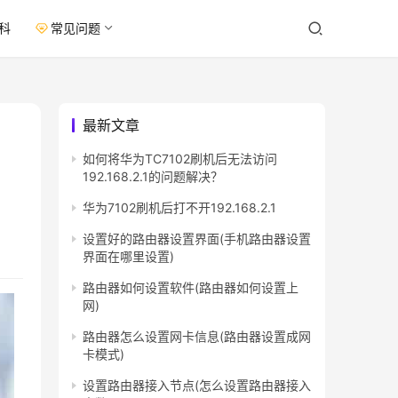
科
常见问题
最新文章
如何将华为TC7102刷机后无法访问
192.168.2.1的问题解决？
华为7102刷机后打不开192.168.2.1
设置好的路由器设置界面(手机路由器设置
界面在哪里设置)
路由器如何设置软件(路由器如何设置上
网)
路由器怎么设置网卡信息(路由器设置成网
卡模式)
设置路由器接入节点(怎么设置路由器接入