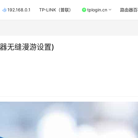
192.168.0.1
TP-LINK（普联）
tplogin.cn
路由器百
器无缝漫游设置)