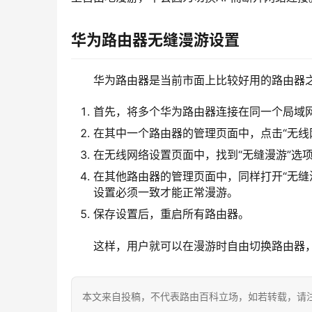
华为路由器无缝漫游设置
华为路由器是当前市面上比较好用的路由器
首先，将多个华为路由器连接在同一个局域
在其中一个路由器的管理页面中，点击“无线
在无线网络设置页面中，找到“无缝漫游”选项
在其他路由器的管理页面中，同样打开“无缝漫
设置必须一致才能正常漫游。
保存设置后，重启所有路由器。
这样，用户就可以在漫游时自由切换路由器
本文来自投稿，不代表路由百科立场，如若转载，请注明出处：htt