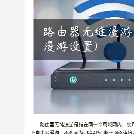
路由器无缝漫游是指在同一个局域网内，使
上自由地漫游，不会因为切换AP而断开网络连接