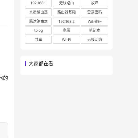
192.168.1.
无线路由
故障
水星路由器
路由器基础
登录密码
腾达路由器
192.168.2
Wifi密码
tplog
宽带
笔记本
共享
Wi-Fi
无线网络
大家都在看
器的