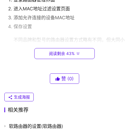
.
进入MAC地址过滤设置页面
0
.
添加允许连接的设备MAC地址
1
保存设置
T
不同品牌和型号的路由器设置方式略有不同，但大同小
P
异，只需要按照路由器提供的说明进行设置即可。
-
阅读剩余 43%
L
MAC地址过滤的作用
I
N
赞
(0)
K
MAC地址过滤可以限制网络中允许连接的设备，能够
（
有效保护网络的安全性。
普
生成海报
联
比如，如果你不希望邻居接入你的无线网络，只需要将
）
相关推荐
其设备的MAC地址添加到黑名单中，即可阻止其连接你的
网络，保护你的网络安全。
软路由器的设置(软路由器)