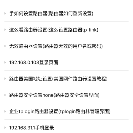
t
当然，MAC地址过滤也有一定的弊端，因为MAC地址
p
可以进行伪造，所以不能完全依靠MAC地址过滤来保护网
手如何设置路由器(路由器如何重新设置)
l
络，还需要其他安全措施的配合。
o
这么看路由器设置(这么设置路由器tp-link)
g
i
总结
n
无效路由器设置(路由器无效的用户名或密码)
.
MAC地址过滤是一种较为简单的网络安全手段，能够
c
192.168.0.103登录页面
有效保护网络的安全性，但并不能完全依靠它来保护网络。
n
在使用MAC地址过滤的同时，还需要注意其他安全措施的
路由器美国地址设置(美国网件路由器设置教程)
配合，比如WPA2加密等。
路
由
路由器安全设置none(路由器安全设置界面)
在实际使用中，我们也需要根据自己的需要进行路由器
器
百
的设置，保障网络的正常运行。希望以上内容能够对大家有
企业tplogin路由器设置(tplogin路由器管理界面)
科
所帮助。
以上内容就是由”l路由器”为你整理收藏的！
192.168.31.1手机登录