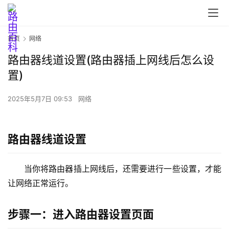
首页
网络
路由器线道设置(路由器插上网线后怎么设
首
置)
页
2025年5月7日 09:53
网络
路
由
路由器线道设置
器
设
当你将路由器插上网线后，还需要进行一些设置，才能
置
让网络正常运行。
步骤一：进入路由器设置页面
1
9