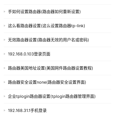
处：https://www.qh4321.com/318525.html
t
p
手如何设置路由器(路由器如何重新设置)
l
o
这么看路由器设置(这么设置路由器tp-link)
g
i
n
无效路由器设置(路由器无效的用户名或密码)
.
c
192.168.0.103登录页面
n
路由器美国地址设置(美国网件路由器设置教程)
路
由
路由器安全设置none(路由器安全设置界面)
器
百
企业tplogin路由器设置(tplogin路由器管理界面)
科
192.168.31.1手机登录