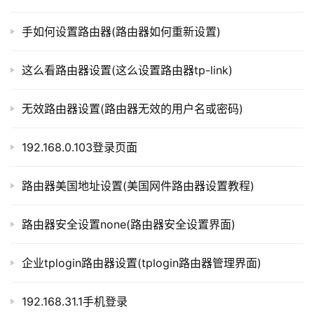
t
p
2. 使用网易uu加速器路由器插件时，需要保持良好的
手如何设置路由器(路由器如何重新设置)
l
网络环境，避免网络崩溃或带宽不足等问题。
o
这么看路由器设置(这么设置路由器tp-link)
g
3. 在设置网易uu加速器路由器插件时，需要根据自己
i
的实际情况进行合理的设置，避免过度加速或过度降低网络
n
无效路由器设置(路由器无效的用户名或密码)
延迟等问题。
.
c
192.168.0.103登录页面
总之，通过使用网易uu加速器路由器插件，可以有效地
n
优化网络连接质量，提高网络游戏的流畅度。希望本文可以
路由器美国地址设置(美国网件路由器设置教程)
对你有所帮助。
路
由
路由器安全设置none(路由器安全设置界面)
器
本文来自投稿，不代表路由百科立场，如若转载，请注明出
百
处：https://www.qh4321.com/318143.html
企业tplogin路由器设置(tplogin路由器管理界面)
科
192.168.31.1手机登录