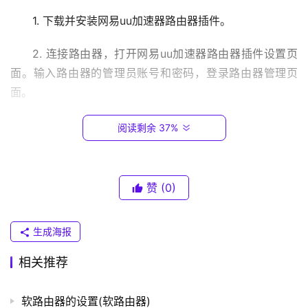
.
1. 下载并安装网易uu加速器路由器插件。
0
.
2. 连接路由器，打开网易uu加速器路由器插件设置页
1
面。输入路由器的管理员账号和密码，登录路由器管理页
面。
T
P
3. 在路由器管理页面中，找到路由器插件管理页面。
-
阅读剩余 37%
L
在该页面中，可以设置网易uu加速器路由器插件的相关参
I
数，如运行模式、加速区域等。
N
赞
(0)
K
4. 完成设置之后，点击保存或应用按钮，使设置生效。
（
普
生成海报
注意事项
联
）
相关推荐
1. 在使用网易uu加速器路由器插件的过程中，需要确保
路由器和插件的软件版本是最新的。
软路由器的设置(软路由器)