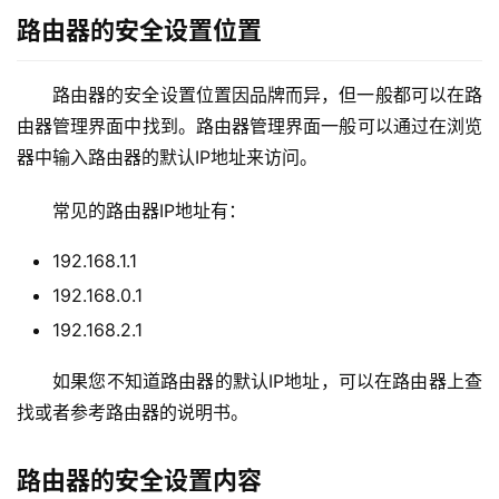
2
路由器的安全设置位置
.
1
路由器的安全设置位置因品牌而异，但一般都可以在路
6
由器管理界面中找到。路由器管理界面一般可以通过在浏览
8
.
器中输入路由器的默认IP地址来访问。
1
.
常见的路由器IP地址有：
1
192.168.1.1
192.168.0.1
1
192.168.2.1
9
2
如果您不知道路由器的默认IP地址，可以在路由器上查
.
找或者参考路由器的说明书。
1
6
路由器的安全设置内容
8