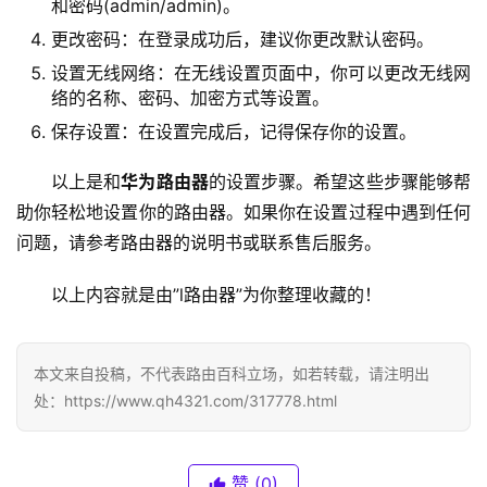
.
和密码(admin/admin)。
1
更改密码：在登录成功后，建议你更改默认密码。
6
设置无线网络：在无线设置页面中，你可以更改无线网
8
络的名称、密码、加密方式等设置。
.
0
保存设置：在设置完成后，记得保存你的设置。
.
以上是
和
华为路由器
的设置步骤。希望这些步骤能够帮
1
助你轻松地设置你的路由器。如果你在设置过程中遇到任何
问题，请参考路由器的说明书或联系售后服务。
T
P
以上内容就是由”l路由器”为你整理收藏的！
-
L
I
N
本文来自投稿，不代表路由百科立场，如若转载，请注明出
K
处：https://www.qh4321.com/317778.html
（
普
联
赞
(0)