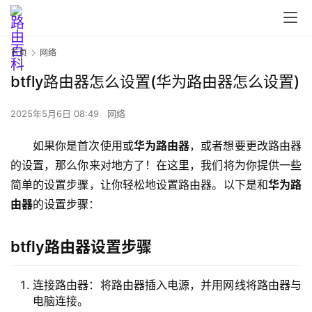
首页
网络
btfly路由器怎么设置(华为路由器怎么设置)
2025年5月6日 08:49
网络
如果你是首次使用
或
华为路由器
，或者想要更改路由器
首
的设置，那么你来对地方了！在这里，我们将为你提供一些
页
简单的设置步骤，让你轻松地设置路由器。以下是
和
华为路
由器
的设置步骤：
路
btfly路由器设置步骤
由
器
设
连接路由器：将路由器插入电源，并用网线将路由器与
置
电脑连接。