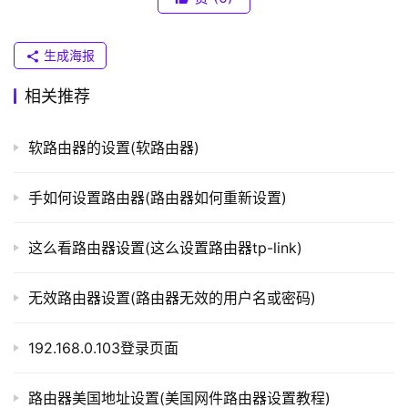
）
生成海报
t
相关推荐
p
l
软路由器的设置(软路由器)
o
g
i
手如何设置路由器(路由器如何重新设置)
n
.
这么看路由器设置(这么设置路由器tp-link)
c
n
无效路由器设置(路由器无效的用户名或密码)
路
192.168.0.103登录页面
由
器
路由器美国地址设置(美国网件路由器设置教程)
百