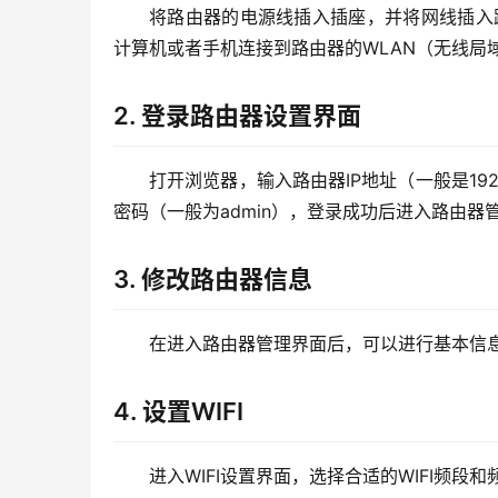
将路由器的电源线插入插座，并将网线插入
计算机或者手机连接到路由器的WLAN（无线局
2. 登录路由器设置界面
打开浏览器，输入路由器IP地址（一般是192.16
密码（一般为admin），登录成功后进入路由器
3. 修改路由器信息
在进入路由器管理界面后，可以进行基本信息
4. 设置WIFI
进入WIFI设置界面，选择合适的WIFI频段