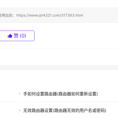
ps://www.qh4321.com/317363.html
赞
(0)
手如何设置路由器(路由器如何重新设置)
无效路由器设置(路由器无效的用户名或密码)