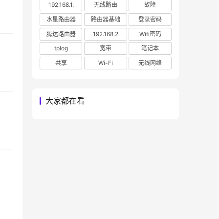
192.168.1.
无线路由
故障
水星路由器
路由器基础
登录密码
腾达路由器
192.168.2
Wifi密码
tplog
宽带
笔记本
共享
Wi-Fi
无线网络
大家都在看