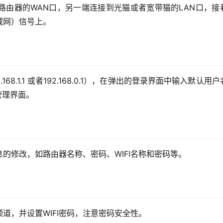
路由器的WAN口，另一端连接到光猫或者宽带猫的LAN口，接
域网）信号上。
8.1.1 或者192.168.0.1），在弹出的登录界面中输入默认用
管理界面。
的修改，如路由器名称、密码、WIFI名称和密码等。
和频道，并设置WIFI密码，注意密码安全性。