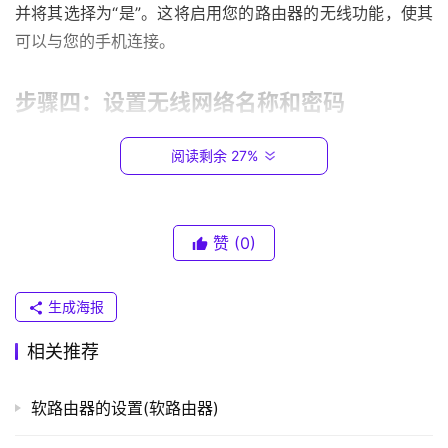
并将其选择为“是”。这将启用您的路由器的无线功能，使其
0
可以与您的手机连接。
.
1
步骤四：设置无线网络名称和密码
T
P
阅读剩余 27%
接下来，您需要设置您的无线网络的名称和密码。您可
-
以在无线设置页面上找到这些选项。请记住，您应该使用一
L
个强密码来保护您的网络免受未经授权的访问。
I
N
赞
(0)
K
步骤五：连接您的手机
（
生成海报
普
一旦您完成了这些步骤，您的路由器就设置好了，您的
联
相关推荐
）
手机就可以连接到无线网络了。在您的手机上，找到无线网
络选项，选择您的网络，并输入您设置的密码。现在，您的
软路由器的设置(软路由器)
手机就可以与您的路由器连接了，您可以在网络上浏览网
t
页、发送电子邮件，或做任何其他您想做的事情了。