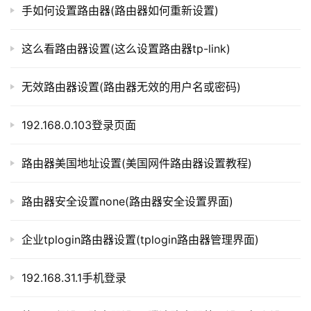
手如何设置路由器(路由器如何重新设置)
p
l
以上内容就是由”l路由器”为你整理收藏的！
o
这么看路由器设置(这么设置路由器tp-link)
g
i
本文来自投稿，不代表路由百科立场，如若转载，请注明出
无效路由器设置(路由器无效的用户名或密码)
n
处：https://www.qh4321.com/317316.html
.
192.168.0.103登录页面
c
n
路由器美国地址设置(美国网件路由器设置教程)
路
由
路由器安全设置none(路由器安全设置界面)
器
百
企业tplogin路由器设置(tplogin路由器管理界面)
科
192.168.31.1手机登录
常