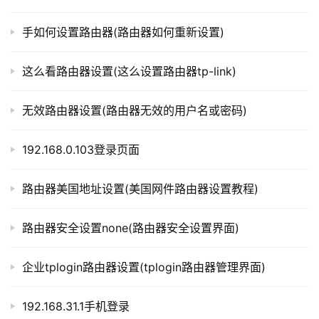
t
本文来自投稿，不代表路由百科立场，如若转载，请注明出
p
处：https://www.qh4321.com/316927.html
手如何设置路由器(路由器如何重新设置)
l
o
这么看路由器设置(这么设置路由器tp-link)
g
i
n
无效路由器设置(路由器无效的用户名或密码)
.
c
192.168.0.103登录页面
n
路由器美国地址设置(美国网件路由器设置教程)
路
由
路由器安全设置none(路由器安全设置界面)
器
百
企业tplogin路由器设置(tplogin路由器管理界面)
科
192.168.31.1手机登录