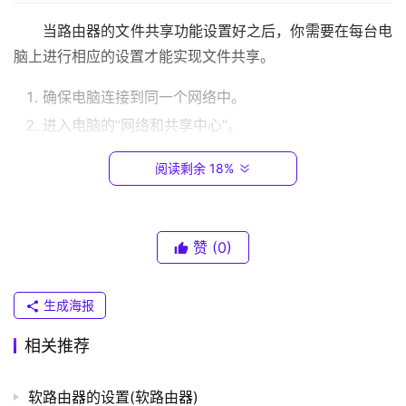
.
当路由器的文件共享功能设置好之后，你需要在每台电
0
.
脑上进行相应的设置才能实现文件共享。
1
确保电脑连接到同一个网络中。
T
进入电脑的“网络和共享中心”。
P
在左侧菜单中，选择“更改高级共享设置”。
-
阅读剩余 18%
在页面中找到“文件和打印机共享”选项卡。
L
开启文件共享功能并设置共享路径和权限。
I
N
保存设置并重启电脑。
赞
(0)
K
（
完成以上步骤之后，你就可以在局域网中的任意一台电
普
脑上访问其他电脑共享的文件啦！
生成海报
联
）
相关推荐
以上内容就是由”l路由器”为你整理收藏的！
软路由器的设置(软路由器)