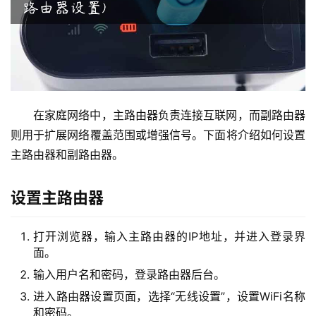
路
由
器
设
置
在家庭网络中，主路由器负责连接互联网，而副路由器
则用于扩展网络覆盖范围或增强信号。下面将介绍如何设置
1
主路由器和副路由器。
9
2
设置主路由器
.
1
打开浏览器，输入主路由器的IP地址，并进入登录界
6
面。
8
.
输入用户名和密码，登录路由器后台。
1
进入路由器设置页面，选择“无线设置”，设置WiFi名称
.
和密码。