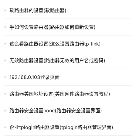
n
软路由器的设置(软路由器)
路
手如何设置路由器(路由器如何重新设置)
由
器
这么看路由器设置(这么设置路由器tp-link)
百
科
无效路由器设置(路由器无效的用户名或密码)
常
192.168.0.103登录页面
见
问
路由器美国地址设置(美国网件路由器设置教程)
题
路由器安全设置none(路由器安全设置界面)
企业tplogin路由器设置(tplogin路由器管理界面)