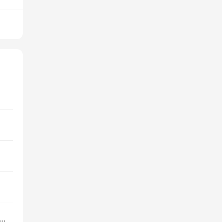
如果
和防
够强
程设置路由器设置(腾达路由器外网设置怎么设置)