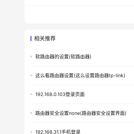
在弹出的登录界面中，输入默认的用户名和密
已更改用户名和密码，请输入更改后的用户名和
相关推荐
步骤五：进入路由器设置界面
软路由器的设置(软路由器)
成功登录后，您将进入路由器的设置界面。在
火墙等功能。
这么看路由器设置(这么设置路由器tp-link)
步骤六：设置管理密码
192.168.0.103登录页面
在设置界面中，找到“管理密码”或“路由器
大，包含数字、字母和特殊字符。
路由器安全设置none(路由器安全设置界面)
总结
192.168.31.1手机登录