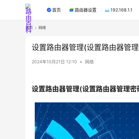
首页
路由器设置
192.168.1.1
首页
网络
设置路由器管理(设置路由器管理
2024年10月21日 12:10
•
网络
设置路由器管理(设置路由器管理密