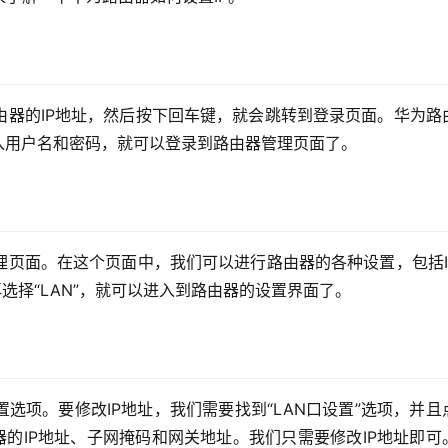
由器的IP地址，然后按下回车键，就会跳转到登录页面。华为路
中，输入用户名和密码，就可以登录到路由器管理页面了。
理页面。在这个页面中，我们可以进行路由器的各种设置，包括I
选择“LAN”，就可以进入到路由器的设置界面了。
选项。要修改IP地址，我们需要找到“LAN口设置”选项，并且
器的IP地址、子网掩码和网关地址。我们只需要修改IP地址即可