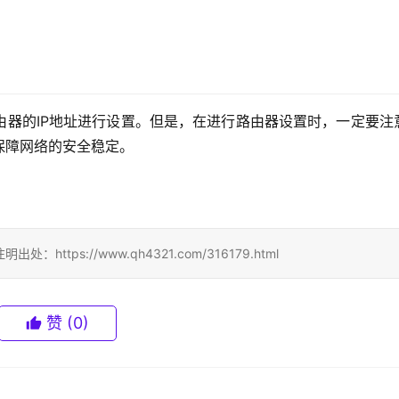
由器的IP地址进行设置。但是，在进行路由器设置时，一定要注
保障网络的安全稳定。
ps://www.qh4321.com/316179.html
赞
(0)