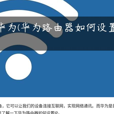
备，它可以让我们的设备连接互联网，实现网络通讯。而华为是
了解一下华为路由器如何设置IP。