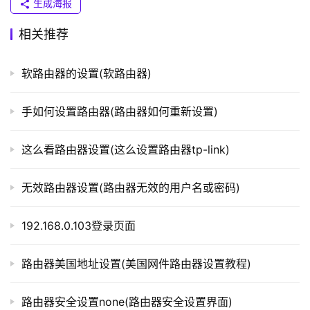
生成海报
相关推荐
t
p
软路由器的设置(软路由器)
l
o
手如何设置路由器(路由器如何重新设置)
g
i
n
这么看路由器设置(这么设置路由器tp-link)
.
c
无效路由器设置(路由器无效的用户名或密码)
n
192.168.0.103登录页面
路
由
路由器美国地址设置(美国网件路由器设置教程)
器
百
科
路由器安全设置none(路由器安全设置界面)