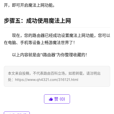
开，即可开启魔法上网功能。
6
8
.
步骤五：成功使用魔法上网
0
.
现在，您的路由器已经成功设置魔法上网功能，您可以
1
在电脑、手机等设备上畅游魔法世界了！
T
以上内容就是由”l路由器”为你整理收藏的！
P
-
L
本文来自投稿，不代表路由百科立场，如若转载，请注明出
I
处：https://www.qh4321.com/316121.html
N
K
（
普
赞
(0)
联
）