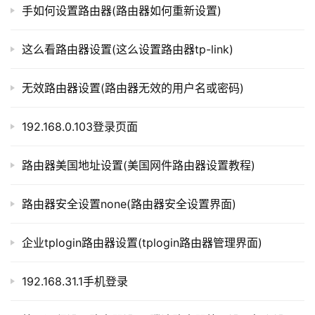
处：https://www.qh4321.com/315541.html
手如何设置路由器(路由器如何重新设置)
p
l
o
这么看路由器设置(这么设置路由器tp-link)
g
i
无效路由器设置(路由器无效的用户名或密码)
n
.
192.168.0.103登录页面
c
n
路由器美国地址设置(美国网件路由器设置教程)
路
由
路由器安全设置none(路由器安全设置界面)
器
百
企业tplogin路由器设置(tplogin路由器管理界面)
科
192.168.31.1手机登录
常