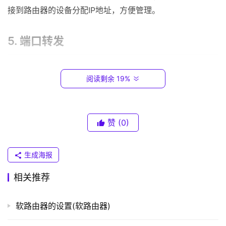
0
接到路由器的设备分配IP地址，方便管理。
.
1
5. 端口转发
T
若需要使用某种服务，如远程桌面，需要进行端口转
P
阅读剩余 19%
发，将路由器外部端口与内部IP地址和端口进行映射。
-
L
I
6. 其他设置
N
赞
(0)
K
根据需求进行其他设置，如无线设置、防火墙设置等。
（
生成海报
普
以上就是tp路由器的基本设置方法。在使用过程中，注
联
相关推荐
意保护账号密码安全，避免被他人恶意干扰。
）
软路由器的设置(软路由器)
本文来自投稿，不代表路由百科立场，如若转载，请注明出
t