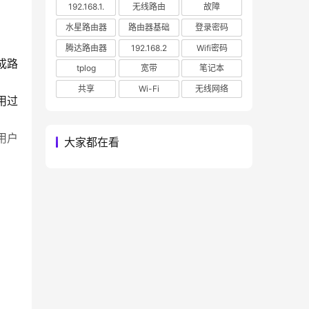
192.168.1.
无线路由
故障
水星路由器
路由器基础
登录密码
腾达路由器
192.168.2
Wifi密码
成路
tplog
宽带
笔记本
共享
Wi-Fi
无线网络
用过
用户
大家都在看
有一
的技