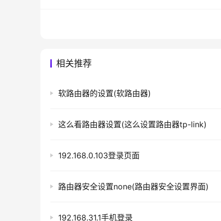
结语
以上就是关于阿鲁巴路由器的设置方法和优
路由器，但是价格较高、配置要求较高、售后服
路由器，可以考虑阿鲁巴路由器。
相关推荐
软路由器的设置(软路由器)
本文来自投稿，不代表路由百科立场，如若转载，请注明出处：htt
这么看路由器设置(这么设置路由器tp-link)
192.168.0.103登录页面
路由器安全设置none(路由器安全设置界面)
192.168.31.1手机登录