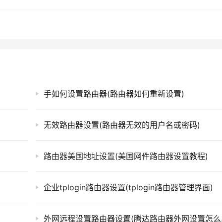
缺点的介绍。总的来说，阿鲁巴路由器是一款性能稳定、易用性
务不足等问题也不可忽视。如果你需要一款性能较好、易用性较
手如何设置路由器(路由器如何重新设置)
ps://www.qh4321.com/315407.html
无效路由器设置(路由器无效的用户名或密码)
路由器美国地址设置(美国网件路由器设置教程)
企业tplogin路由器设置(tplogin路由器管理界面)
外网远