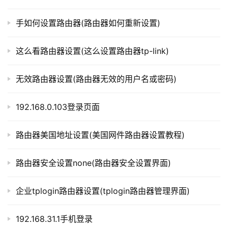
t
p
手如何设置路由器(路由器如何重新设置)
    在完成所有设置后，请确保保存了更改。通常，在
l
o
页面中会有一个“保存”或“应用”按钮，点击一下即可保存设
这么看路由器设置(这么设置路由器tp-link)
g
置。此时路由器会重新启动，然后重新配置网络。
i
n
无效路由器设置(路由器无效的用户名或密码)
第五步：测试网络连接
.
c
192.168.0.103登录页面
n
    当路由器重新启动后，您可以将电脑重新连接到路
由器的LAN口上。如果一切正常，您应该可以在浏览器中访
路由器美国地址设置(美国网件路由器设置教程)
路
问互联网。请测试网络连接，确保网络正常工作。
由
路由器安全设置none(路由器安全设置界面)
器
以上是路由器河南宽带设置(路由器换了宽带怎么重新
百
设置)的步骤指南，希望对您有所帮助。
企业tplogin路由器设置(tplogin路由器管理界面)
科
192.168.31.1手机登录
本文来自投稿，不代表路由百科立场，如若转载，请注明出