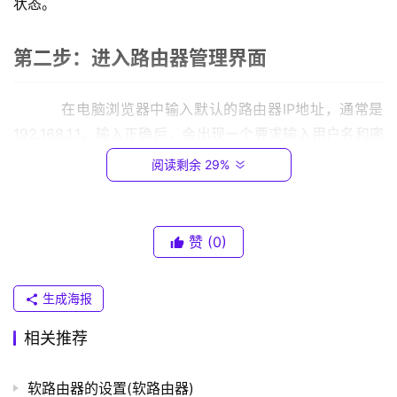
状态。
.
0
.
第二步：进入路由器管理界面
1
    在电脑浏览器中输入默认的路由器IP地址，通常是
T
192.168.1.1。输入正确后，会出现一个要求输入用户名和密
P
码的登录界面。输入默认的用户名和密码，即可登陆路由器
-
阅读剩余 29%
管理界面。
L
I
N
第三步：设置网络参数
赞
(0)
K
（
    在管理界面中找到“WAN口设置”或“网络参数”，然后
普
生成海报
联
设置PPPoE帐号和密码。请注意，这些信息应该是由河南宽
）
相关推荐
带提供商提供的。如果不确定，请咨询河南宽带提供商。
软路由器的设置(软路由器)
第四步：保存设置