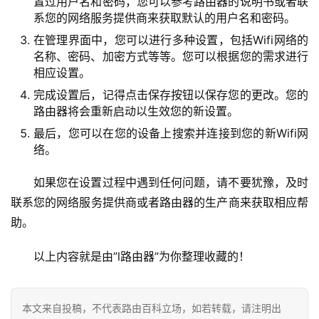
置过用户名和密码，您可以参考路由器的说明书或者联
8
系您的网络服务提供商来获取默认的用户名和密码。
.
在管理界面中，您可以进行多种设置，包括Wifi网络的
1
名称、密码、加密方式等等。您可以根据您的需求进行
.
相应设置。
1
完成设置后，记得点击保存按钮以保存您的更改。您的
路由器将会重新启动以生效您的新设置。
最后，您可以在您的设备上搜索并连接到您的新Wifi网
1
络。
9
2
如果您在设置过程中遇到任何问题，请不要犹豫，及时
.
联系您的网络服务提供商或者路由器的生产商来获取相应帮
1
助。
6
8
以上内容就是由”l路由器”为你整理收藏的！
.
0
.
本文来自投稿，不代表路由百科立场，如若转载，请注明出
1