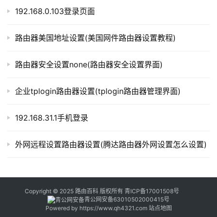
g
192.168.0.103登录页面
i
n
路由器美国地址设置(美国网件路由器设置教程)
.
c
n
路由器安全设置none(路由器安全设置界面)
路
企业tplogin路由器设置(tplogin路由器管理界面)
由
器
192.168.31.1手机登录
百
科
外网远程设置路由器设置(腾达路由器外网设置怎么设置)
常
见
Copyright © 2025 路由百科 版权所有
青ICP备17001508号
问
青公网安备63010502000415号
Powered by
https://www.qh4321.com
站点地图
题