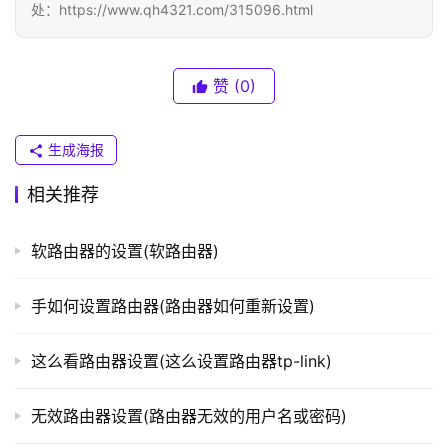
处：https://www.qh4321.com/315096.html
T
P
赞
(0)
-
L
I
生成海报
N
K
相关推荐
（
普
软路由器的设置(软路由器)
联
）
手如何设置路由器(路由器如何重新设置)
这么看路由器设置(这么设置路由器tp-link)
t
p
l
无效路由器设置(路由器无效的用户名或密码)
o