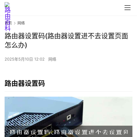
首页
网络
路由器设置码(路由器设置进不去设置页面
首
怎么办)
页
2025年5月10日 12:02
网络
路
由
路由器设置码
器
设
置
1
9